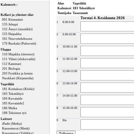
Alue
Vapriikki
Kalenterit :
Kalenteri
183 Tekstiilityö
Tuntijako
Tasatunnit
Kellari ja yhteiset tilat
Torstai 4. Kesäkuuta 2026
001 Kömmänä
1
8.00-9.00
135 Jeleppi
152 Ämyri (musiikki)
155 Haipakka
2
9.00-10.00
161 Neuvotteluhuone
170 Ruokala (Puhuvetti)
3
10.00-11.00
Ulappa
110 Majakka (tietotori)
111 Vilimi (elokuvatila)
4
11.00-12.00
112 Kammari
201 Biologia
5
12.00-13.00
203 Fysiikka ja kemia
Nuokkari (Kirjastotila)
6
13.00-14.00
Vapriikki
181 Kotitalous (Kööki)
183 Tekstiilityö
7
14.00-15.00
184 Kuvataide
185 Kuvataide2
186 Metka
8
15.00-16.00
188 Tekninen työ
Laitteet
9
Ilta
iPadit (Metka)
Kannettavat (Mettä)
Kannettavat (Väläkky)