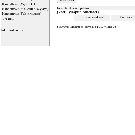
Kannettavat (Vapriikki)
Lisää toistuvia tapahtumia
Kannettavat (Yläkoulun käytävä)
(Vaatii ylläpito-oikeudet)
Kannettavat (Fyken varasto)
Kuluva kuukausi
Kuluva vi
Tvt-tuki
Sunnuntai Elokuun 9. päivä klo 1:38, Viikko 33
Paluu kotisivulle