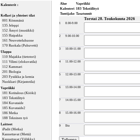
Alue
Vapriikki
Kalenterit :
Kalenteri
183 Tekstiilityö
Tuntijako
Tasatunnit
Kellari ja yhteiset tilat
Torstai 28. Toukokuuta 2026
001 Kömmänä
1
8.00-9.00
135 Jeleppi
152 Ämyri (musiikki)
155 Haipakka
2
9.00-10.00
161 Neuvotteluhuone
170 Ruokala (Puhuvetti)
3
10.00-11.00
Ulappa
110 Majakka (tietotori)
111 Vilimi (elokuvatila)
4
11.00-12.00
112 Kammari
201 Biologia
5
12.00-13.00
203 Fysiikka ja kemia
Nuokkari (Kirjastotila)
6
13.00-14.00
Vapriikki
181 Kotitalous (Kööki)
183 Tekstiilityö
7
14.00-15.00
184 Kuvataide
185 Kuvataide2
186 Metka
8
15.00-16.00
188 Tekninen työ
Laitteet
9
Ilta
iPadit (Metka)
Kannettavat (Mettä)
Kannettavat (Väläkky)