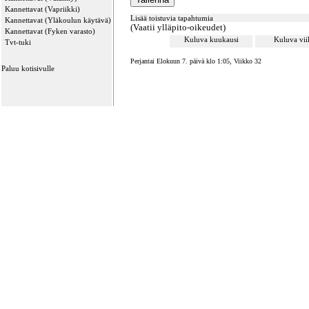
Kannettavat (Vapriikki)
Lisää toistuvia tapahtumia
Kannettavat (Yläkoulun käytävä)
(Vaatii ylläpito-oikeudet)
Kannettavat (Fyken varasto)
Kuluva kuukausi
Kuluva vi
Tvt-tuki
Perjantai Elokuun 7. päivä klo 1:05, Viikko 32
Paluu kotisivulle