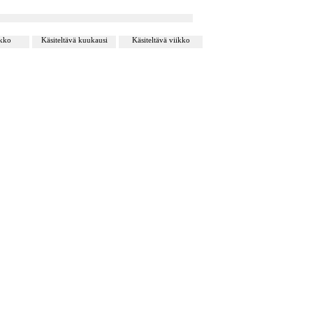
ikko
Käsiteltävä kuukausi
Käsiteltävä viikko