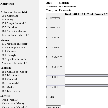
Alue
Vapriikki
Kalenterit :
Kalenteri
183 Tekstiilityö
Tuntijako
Tasatunnit
Kellari ja yhteiset tilat
Keskiviikko 27. Toukokuuta 20
001 Kömmänä
1
8.00-9.00
135 Jeleppi
152 Ämyri (musiikki)
155 Haipakka
2
9.00-10.00
161 Neuvotteluhuone
170 Ruokala (Puhuvetti)
3
10.00-11.00
Ulappa
110 Majakka (tietotori)
111 Vilimi (elokuvatila)
4
11.00-12.00
112 Kammari
201 Biologia
5
12.00-13.00
203 Fysiikka ja kemia
Nuokkari (Kirjastotila)
6
13.00-14.00
Vapriikki
181 Kotitalous (Kööki)
183 Tekstiilityö
7
14.00-15.00
184 Kuvataide
185 Kuvataide2
186 Metka
8
15.00-16.00
188 Tekninen työ
Laitteet
9
Ilta
iPadit (Metka)
Kannettavat (Mettä)
Kannettavat (Väläkky)