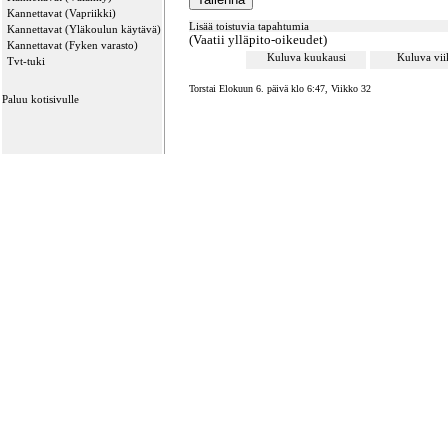
Kannettavat (Vapriikki)
Lisää toistuvia tapahtumia
Kannettavat (Yläkoulun käytävä)
(Vaatii ylläpito-oikeudet)
Kannettavat (Fyken varasto)
Kuluva kuukausi
Kuluva vi
Tvt-tuki
Torstai Elokuun 6. päivä klo 6:47, Viikko 32
Paluu kotisivulle