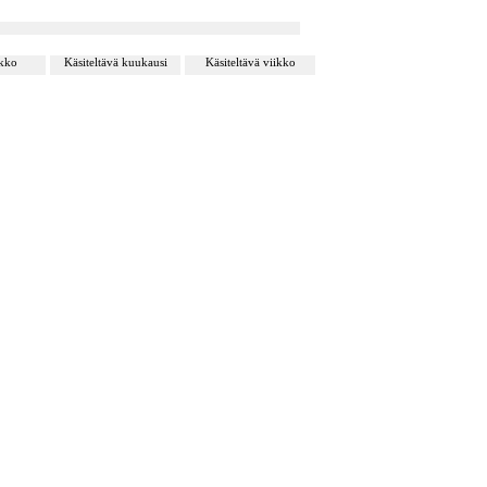
ikko
Käsiteltävä kuukausi
Käsiteltävä viikko