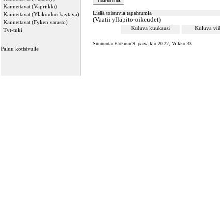
Kannettavat (Vapriikki)
Lisää toistuvia tapahtumia
Kannettavat (Yläkoulun käytävä)
(Vaatii ylläpito-oikeudet)
Kannettavat (Fyken varasto)
Kuluva kuukausi
Kuluva vi
Tvt-tuki
Sunnuntai Elokuun 9. päivä klo 20:27, Viikko 33
Paluu kotisivulle