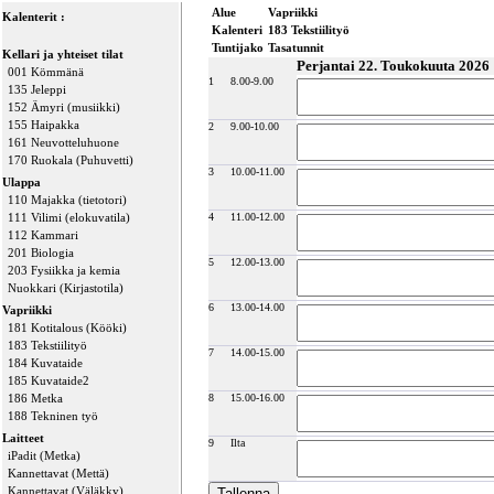
Alue
Vapriikki
Kalenterit :
Kalenteri
183 Tekstiilityö
Tuntijako
Tasatunnit
Kellari ja yhteiset tilat
Perjantai 22. Toukokuuta 2026
001 Kömmänä
1
8.00-9.00
135 Jeleppi
152 Ämyri (musiikki)
155 Haipakka
2
9.00-10.00
161 Neuvotteluhuone
170 Ruokala (Puhuvetti)
3
10.00-11.00
Ulappa
110 Majakka (tietotori)
111 Vilimi (elokuvatila)
4
11.00-12.00
112 Kammari
201 Biologia
5
12.00-13.00
203 Fysiikka ja kemia
Nuokkari (Kirjastotila)
6
13.00-14.00
Vapriikki
181 Kotitalous (Kööki)
183 Tekstiilityö
7
14.00-15.00
184 Kuvataide
185 Kuvataide2
186 Metka
8
15.00-16.00
188 Tekninen työ
Laitteet
9
Ilta
iPadit (Metka)
Kannettavat (Mettä)
Kannettavat (Väläkky)