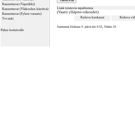
Kannettavat (Vapriikki)
Lisää toistuvia tapahtumia
Kannettavat (Yläkoulun käytävä)
(Vaatii ylläpito-oikeudet)
Kannettavat (Fyken varasto)
Kuluva kuukausi
Kuluva vi
Tvt-tuki
Sunnuntai Elokuun 9. päivä klo 9:53, Viikko 33
Paluu kotisivulle