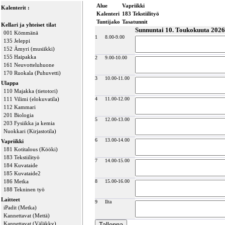
Alue
Vapriikki
Kalenterit :
Kalenteri
183 Tekstiilityö
Tuntijako
Tasatunnit
Kellari ja yhteiset tilat
Sunnuntai 10. Toukokuuta 2026
001 Kömmänä
1
8.00-9.00
135 Jeleppi
152 Ämyri (musiikki)
155 Haipakka
2
9.00-10.00
161 Neuvotteluhuone
170 Ruokala (Puhuvetti)
3
10.00-11.00
Ulappa
110 Majakka (tietotori)
111 Vilimi (elokuvatila)
4
11.00-12.00
112 Kammari
201 Biologia
5
12.00-13.00
203 Fysiikka ja kemia
Nuokkari (Kirjastotila)
6
13.00-14.00
Vapriikki
181 Kotitalous (Kööki)
183 Tekstiilityö
7
14.00-15.00
184 Kuvataide
185 Kuvataide2
186 Metka
8
15.00-16.00
188 Tekninen työ
Laitteet
9
Ilta
iPadit (Metka)
Kannettavat (Mettä)
Kannettavat (Väläkky)