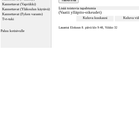
Kannettavat (Vapriikki)
Lisää toistuvia tapahtumia
Kannettavat (Yläkoulun käytävä)
(Vaatii ylläpito-oikeudet)
Kannettavat (Fyken varasto)
Kuluva kuukausi
Kuluva vi
Tvt-tuki
Lauantai Elokuun 8. päivä klo 9:48, Viikko 32
Paluu kotisivulle