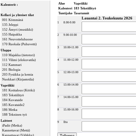
Alue
Vapriikki
Kalenterit :
Kalenteri
183 Tekstiilityö
Tuntijako
Tasatunnit
Kellari ja yhteiset tilat
Lauantai 2. Toukokuuta 2026
001 Kömmänä
1
8.00-9.00
135 Jeleppi
152 Ämyri (musiikki)
155 Haipakka
2
9.00-10.00
161 Neuvotteluhuone
170 Ruokala (Puhuvetti)
3
10.00-11.00
Ulappa
110 Majakka (tietotori)
111 Vilimi (elokuvatila)
4
11.00-12.00
112 Kammari
201 Biologia
5
12.00-13.00
203 Fysiikka ja kemia
Nuokkari (Kirjastotila)
6
13.00-14.00
Vapriikki
181 Kotitalous (Kööki)
183 Tekstiilityö
7
14.00-15.00
184 Kuvataide
185 Kuvataide2
186 Metka
8
15.00-16.00
188 Tekninen työ
Laitteet
9
Ilta
iPadit (Metka)
Kannettavat (Mettä)
Kannettavat (Väläkky)