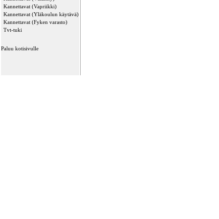
Kannettavat (Vapriikki)
Kannettavat (Yläkoulun käytävä)
Kannettavat (Fyken varasto)
Tvt-tuki
Paluu kotisivulle