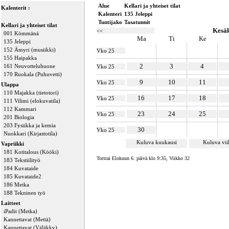
Alue
Kellari ja yhteiset tilat
Kalenterit :
Kalenteri
135 Jeleppi
Tuntijako
Tasatunnit
Kellari ja yhteiset tilat
Kesä
<<
001 Kömmänä
Ma
Ti
Ke
135 Jeleppi
152 Ämyri (musiikki)
Vko 25
155 Haipakka
2
3
4
161 Neuvotteluhuone
Vko 25
170 Ruokala (Puhuvetti)
9
10
11
Vko 25
Ulappa
110 Majakka (tietotori)
16
17
18
Vko 25
111 Vilimi (elokuvatila)
112 Kammari
23
24
25
Vko 25
201 Biologia
203 Fysiikka ja kemia
30
Vko 25
Nuokkari (Kirjastotila)
Kuluva kuukausi
Kuluva vi
Vapriikki
181 Kotitalous (Kööki)
Torstai Elokuun 6. päivä klo 9:35, Viikko 32
183 Tekstiilityö
184 Kuvataide
185 Kuvataide2
186 Metka
188 Tekninen työ
Laitteet
iPadit (Metka)
Kannettavat (Mettä)
Kannettavat (Väläkky)