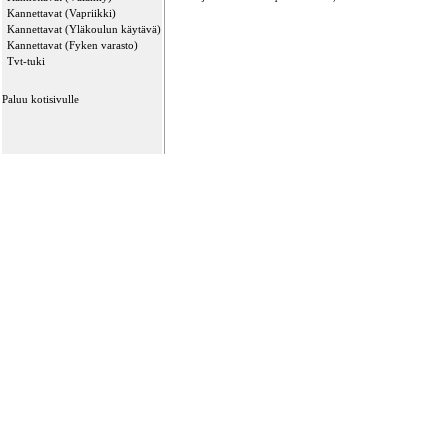
Kannettavat (Vapriikki)
Kannettavat (Yläkoulun käytävä)
Kannettavat (Fyken varasto)
Tvt-tuki
Paluu kotisivulle