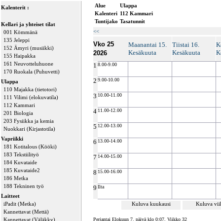
Alue
Ulappa
Kalenterit :
Kalenteri
112 Kammari
Tuntijako
Tasatunnit
Kellari ja yhteiset tilat
<<
001 Kömmänä
135 Jeleppi
Vko 25
Maanantai 15.
Tiistai 16.
K
152 Ämyri (musiikki)
Kesäkuuta
Kesäkuuta
K
2026
155 Haipakka
161 Neuvotteluhuone
1
8.00-9.00
170 Ruokala (Puhuvetti)
2
9.00-10.00
Ulappa
110 Majakka (tietotori)
3
10.00-11.00
111 Vilimi (elokuvatila)
112 Kammari
4
11.00-12.00
201 Biologia
203 Fysiikka ja kemia
5
12.00-13.00
Nuokkari (Kirjastotila)
Vapriikki
6
13.00-14.00
181 Kotitalous (Kööki)
183 Tekstiilityö
7
14.00-15.00
184 Kuvataide
185 Kuvataide2
8
15.00-16.00
186 Metka
188 Tekninen työ
9
Ilta
Laitteet
iPadit (Metka)
Kuluva kuukausi
Kuluva vi
Kannettavat (Mettä)
Kannettavat (Väläkky)
Perjantai Elokuun 7. päivä klo 0:07, Viikko 32