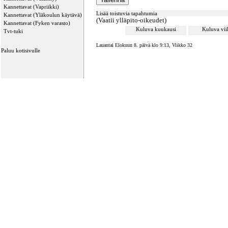
Kannettavat (Vapriikki)
Lisää toistuvia tapahtumia
Kannettavat (Yläkoulun käytävä)
(Vaatii ylläpito-oikeudet)
Kannettavat (Fyken varasto)
Kuluva kuukausi
Kuluva vi
Tvt-tuki
Lauantai Elokuun 8. päivä klo 9:13, Viikko 32
Paluu kotisivulle