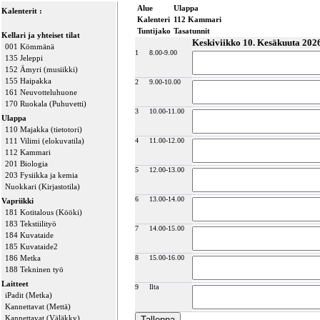
Alue
Ulappa
Kalenterit :
Kalenteri
112 Kammari
Tuntijako
Tasatunnit
Kellari ja yhteiset tilat
Keskiviikko 10. Kesäkuuta 202
001 Kömmänä
1
8.00-9.00
135 Jeleppi
152 Ämyri (musiikki)
155 Haipakka
2
9.00-10.00
161 Neuvotteluhuone
170 Ruokala (Puhuvetti)
3
10.00-11.00
Ulappa
110 Majakka (tietotori)
111 Vilimi (elokuvatila)
4
11.00-12.00
112 Kammari
201 Biologia
5
12.00-13.00
203 Fysiikka ja kemia
Nuokkari (Kirjastotila)
6
13.00-14.00
Vapriikki
181 Kotitalous (Kööki)
183 Tekstiilityö
7
14.00-15.00
184 Kuvataide
185 Kuvataide2
186 Metka
8
15.00-16.00
188 Tekninen työ
Laitteet
9
Ilta
iPadit (Metka)
Kannettavat (Mettä)
Kannettavat (Väläkky)