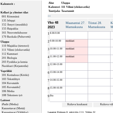
Alue
Ulappa
Kalenterit :
Kalenteri
111 Vilimi (elokuvatila)
Tuntijako
Tasatunnit
Kellari ja yhteiset tilat
<<
001 Kömmänä
135 Jeleppi
Vko 48
Maanantai 27.
Tiistai 28.
K
152 Ämyri (musiikki)
Marraskuuta
Marraskuuta
M
2023
155 Haipakka
161 Neuvotteluhuone
1
8.00-9.00
170 Ruokala (Puhuvetti)
2
9.00-10.00
nuokkari
Ulappa
110 Majakka (tietotori)
3
10.00-11.00
nuokkari
111 Vilimi (elokuvatila)
112 Kammari
4
11.00-12.00
nuokkari
201 Biologia
203 Fysiikka ja kemia
5
12.00-13.00
Nuokkari (Kirjastotila)
Vapriikki
6
13.00-14.00
181 Kotitalous (Kööki)
183 Tekstiilityö
7
14.00-15.00
184 Kuvataide
185 Kuvataide2
8
15.00-16.00
186 Metka
188 Tekninen työ
9
Ilta
Laitteet
iPadit (Metka)
Kuluva kuukausi
Kuluva vi
Kannettavat (Mettä)
Kannettavat (Väläkky)
Lauantai Elokuun 8. päivä klo 2:11, Viikko 32