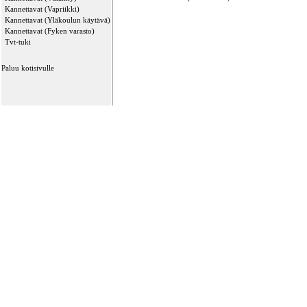
Kannettavat (Vapriikki)
Kannettavat (Yläkoulun käytävä)
Kannettavat (Fyken varasto)
Tvt-tuki
Paluu kotisivulle