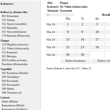
Alue
Ulappa
Kalenterit :
Kalenteri
111 Vilimi (elokuvatila)
Tuntijako
Tasatunnit
Kellari ja yhteiset tilat
Kesä
<<
001 Kömmänä
Ma
Ti
Ke
135 Jeleppi
152 Ämyri (musiikki)
1
2
3
Vko 24
155 Haipakka
8
9
10
161 Neuvotteluhuone
Vko 24
170 Ruokala (Puhuvetti)
15
16
17
Vko 24
Ulappa
110 Majakka (tietotori)
22
23
24
Vko 24
111 Vilimi (elokuvatila)
112 Kammari
29
30
Vko 24
201 Biologia
203 Fysiikka ja kemia
Kuluva kuukausi
Kuluva vi
Nuokkari (Kirjastotila)
Torstai Elokuun 6. päivä klo 9:27, Viikko 32
Vapriikki
181 Kotitalous (Kööki)
183 Tekstiilityö
184 Kuvataide
185 Kuvataide2
186 Metka
188 Tekninen työ
Laitteet
iPadit (Metka)
Kannettavat (Mettä)
Kannettavat (Väläkky)