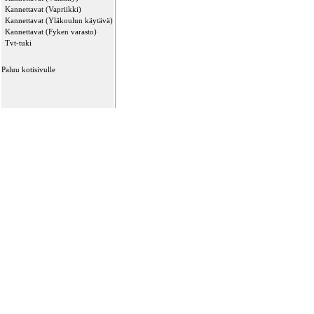
Kannettavat (Vapriikki)
Kannettavat (Yläkoulun käytävä)
Kannettavat (Fyken varasto)
Tvt-tuki
Paluu kotisivulle