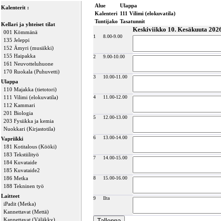
Alue
Ulappa
Kalenterit :
Kalenteri
111 Vilimi (elokuvatila)
Tuntijako
Tasatunnit
Kellari ja yhteiset tilat
Keskiviikko 10. Kesäkuuta 202
001 Kömmänä
1
8.00-9.00
135 Jeleppi
152 Ämyri (musiikki)
155 Haipakka
2
9.00-10.00
161 Neuvotteluhuone
170 Ruokala (Puhuvetti)
3
10.00-11.00
Ulappa
110 Majakka (tietotori)
111 Vilimi (elokuvatila)
4
11.00-12.00
112 Kammari
201 Biologia
5
12.00-13.00
203 Fysiikka ja kemia
Nuokkari (Kirjastotila)
6
13.00-14.00
Vapriikki
181 Kotitalous (Kööki)
183 Tekstiilityö
7
14.00-15.00
184 Kuvataide
185 Kuvataide2
186 Metka
8
15.00-16.00
188 Tekninen työ
Laitteet
9
Ilta
iPadit (Metka)
Kannettavat (Mettä)
Kannettavat (Väläkky)