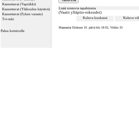
Kannettavat (Vapriikki)
Lisää toistuvia tapahtumia
Kannettavat (Yläkoulun käytävä)
(Vaatii ylläpito-oikeudet)
Kannettavat (Fyken varasto)
Kuluva kuukausi
Kuluva vi
Tvt-tuki
Maanantai Elokuun 10. päivä klo 18:02, Viikko 33
Paluu kotisivulle