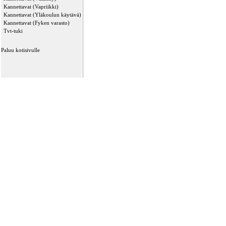
Kannettavat (Vapriikki)
Kannettavat (Yläkoulun käytävä)
Kannettavat (Fyken varasto)
Tvt-tuki
Paluu kotisivulle