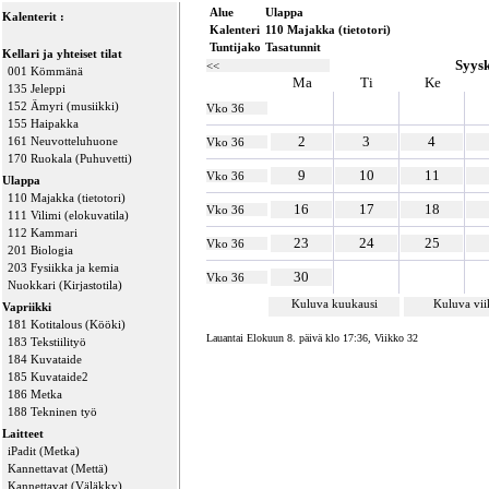
Alue
Ulappa
Kalenterit :
Kalenteri
110 Majakka (tietotori)
Tuntijako
Tasatunnit
Kellari ja yhteiset tilat
Syys
<<
001 Kömmänä
Ma
Ti
Ke
135 Jeleppi
152 Ämyri (musiikki)
Vko 36
155 Haipakka
2
3
4
161 Neuvotteluhuone
Vko 36
170 Ruokala (Puhuvetti)
9
10
11
Vko 36
Ulappa
110 Majakka (tietotori)
16
17
18
Vko 36
111 Vilimi (elokuvatila)
112 Kammari
23
24
25
Vko 36
201 Biologia
203 Fysiikka ja kemia
30
Vko 36
Nuokkari (Kirjastotila)
Kuluva kuukausi
Kuluva vi
Vapriikki
181 Kotitalous (Kööki)
Lauantai Elokuun 8. päivä klo 17:36, Viikko 32
183 Tekstiilityö
184 Kuvataide
185 Kuvataide2
186 Metka
188 Tekninen työ
Laitteet
iPadit (Metka)
Kannettavat (Mettä)
Kannettavat (Väläkky)