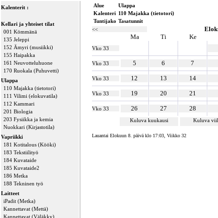
Alue
Ulappa
Kalenterit :
Kalenteri
110 Majakka (tietotori)
Tuntijako
Tasatunnit
Kellari ja yhteiset tilat
Elok
<<
001 Kömmänä
Ma
Ti
Ke
135 Jeleppi
152 Ämyri (musiikki)
Vko 33
155 Haipakka
5
6
7
161 Neuvotteluhuone
Vko 33
170 Ruokala (Puhuvetti)
12
13
14
Vko 33
Ulappa
110 Majakka (tietotori)
19
20
21
Vko 33
111 Vilimi (elokuvatila)
112 Kammari
26
27
28
Vko 33
201 Biologia
203 Fysiikka ja kemia
Kuluva kuukausi
Kuluva vi
Nuokkari (Kirjastotila)
Lauantai Elokuun 8. päivä klo 17:03, Viikko 32
Vapriikki
181 Kotitalous (Kööki)
183 Tekstiilityö
184 Kuvataide
185 Kuvataide2
186 Metka
188 Tekninen työ
Laitteet
iPadit (Metka)
Kannettavat (Mettä)
Kannettavat (Väläkky)