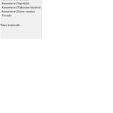
Kannettavat (Vapriikki)
Kannettavat (Yläkoulun käytävä)
Kannettavat (Fyken varasto)
Tvt-tuki
Paluu kotisivulle