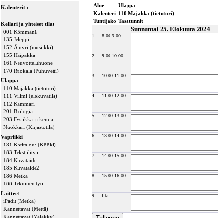
Alue
Ulappa
Kalenterit :
Kalenteri
110 Majakka (tietotori)
Tuntijako
Tasatunnit
Kellari ja yhteiset tilat
Sunnuntai 25. Elokuuta 2024
001 Kömmänä
1
8.00-9.00
135 Jeleppi
152 Ämyri (musiikki)
155 Haipakka
2
9.00-10.00
161 Neuvotteluhuone
170 Ruokala (Puhuvetti)
3
10.00-11.00
Ulappa
110 Majakka (tietotori)
111 Vilimi (elokuvatila)
4
11.00-12.00
112 Kammari
201 Biologia
5
12.00-13.00
203 Fysiikka ja kemia
Nuokkari (Kirjastotila)
6
13.00-14.00
Vapriikki
181 Kotitalous (Kööki)
183 Tekstiilityö
7
14.00-15.00
184 Kuvataide
185 Kuvataide2
186 Metka
8
15.00-16.00
188 Tekninen työ
Laitteet
9
Ilta
iPadit (Metka)
Kannettavat (Mettä)
Kannettavat (Väläkky)