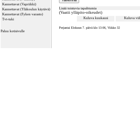
Kannettavat (Vapriikki)
Lisää toistuvia tapahtumia
Kannettavat (Yläkoulun käytävä)
(Vaatii ylläpito-oikeudet)
Kannettavat (Fyken varasto)
Kuluva kuukausi
Kuluva vi
Tvt-tuki
Perjantai Elokuun 7. päivä klo 13:06, Viikko 32
Paluu kotisivulle