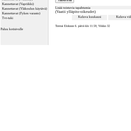
Kannettavat (Vapriikki)
Lisää toistuvia tapahtumia
Kannettavat (Yläkoulun käytävä)
(Vaatii ylläpito-oikeudet)
Kannettavat (Fyken varasto)
Kuluva kuukausi
Kuluva vi
Tvt-tuki
Torstai Elokuun 6. päivä klo 11:59, Viikko 32
Paluu kotisivulle