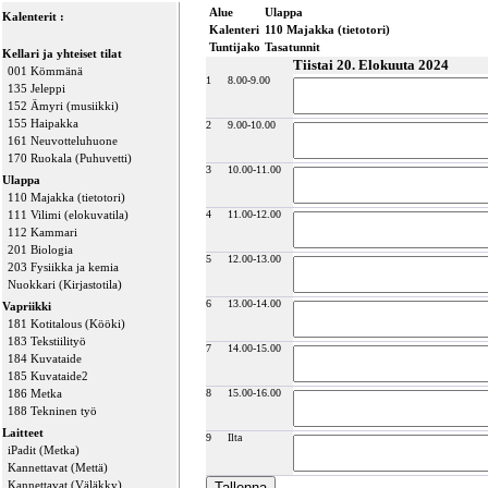
Alue
Ulappa
Kalenterit :
Kalenteri
110 Majakka (tietotori)
Tuntijako
Tasatunnit
Kellari ja yhteiset tilat
Tiistai 20. Elokuuta 2024
001 Kömmänä
1
8.00-9.00
135 Jeleppi
152 Ämyri (musiikki)
155 Haipakka
2
9.00-10.00
161 Neuvotteluhuone
170 Ruokala (Puhuvetti)
3
10.00-11.00
Ulappa
110 Majakka (tietotori)
111 Vilimi (elokuvatila)
4
11.00-12.00
112 Kammari
201 Biologia
5
12.00-13.00
203 Fysiikka ja kemia
Nuokkari (Kirjastotila)
6
13.00-14.00
Vapriikki
181 Kotitalous (Kööki)
183 Tekstiilityö
7
14.00-15.00
184 Kuvataide
185 Kuvataide2
186 Metka
8
15.00-16.00
188 Tekninen työ
Laitteet
9
Ilta
iPadit (Metka)
Kannettavat (Mettä)
Kannettavat (Väläkky)