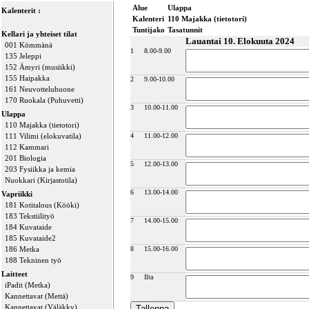
Alue
Ulappa
Kalenterit :
Kalenteri
110 Majakka (tietotori)
Tuntijako
Tasatunnit
Kellari ja yhteiset tilat
Lauantai 10. Elokuuta 2024
001 Kömmänä
1
8.00-9.00
135 Jeleppi
152 Ämyri (musiikki)
155 Haipakka
2
9.00-10.00
161 Neuvotteluhuone
170 Ruokala (Puhuvetti)
3
10.00-11.00
Ulappa
110 Majakka (tietotori)
111 Vilimi (elokuvatila)
4
11.00-12.00
112 Kammari
201 Biologia
5
12.00-13.00
203 Fysiikka ja kemia
Nuokkari (Kirjastotila)
6
13.00-14.00
Vapriikki
181 Kotitalous (Kööki)
183 Tekstiilityö
7
14.00-15.00
184 Kuvataide
185 Kuvataide2
186 Metka
8
15.00-16.00
188 Tekninen työ
Laitteet
9
Ilta
iPadit (Metka)
Kannettavat (Mettä)
Kannettavat (Väläkky)