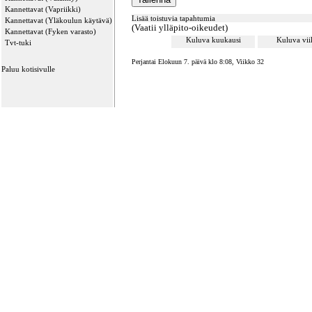
Kannettavat (Vapriikki)
Lisää toistuvia tapahtumia
Kannettavat (Yläkoulun käytävä)
(Vaatii ylläpito-oikeudet)
Kannettavat (Fyken varasto)
Kuluva kuukausi
Kuluva vi
Tvt-tuki
Perjantai Elokuun 7. päivä klo 8:08, Viikko 32
Paluu kotisivulle