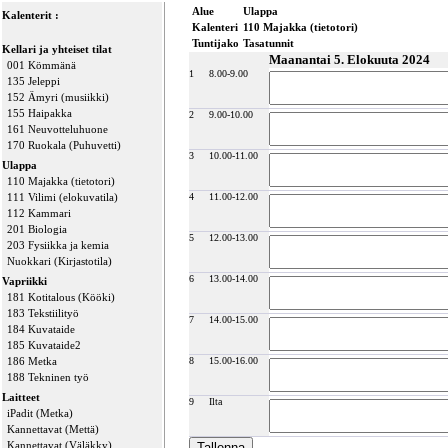
Alue
Ulappa
Kalenterit :
Kalenteri
110 Majakka (tietotori)
Tuntijako
Tasatunnit
Kellari ja yhteiset tilat
Maanantai 5. Elokuuta 2024
001 Kömmänä
1
8.00-9.00
135 Jeleppi
152 Ämyri (musiikki)
155 Haipakka
2
9.00-10.00
161 Neuvotteluhuone
170 Ruokala (Puhuvetti)
3
10.00-11.00
Ulappa
110 Majakka (tietotori)
111 Vilimi (elokuvatila)
4
11.00-12.00
112 Kammari
201 Biologia
5
12.00-13.00
203 Fysiikka ja kemia
Nuokkari (Kirjastotila)
6
13.00-14.00
Vapriikki
181 Kotitalous (Kööki)
183 Tekstiilityö
7
14.00-15.00
184 Kuvataide
185 Kuvataide2
186 Metka
8
15.00-16.00
188 Tekninen työ
Laitteet
9
Ilta
iPadit (Metka)
Kannettavat (Mettä)
Kannettavat (Väläkky)