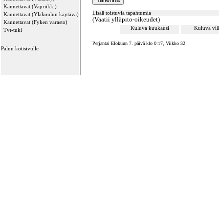
Kannettavat (Vapriikki)
Lisää toistuvia tapahtumia
Kannettavat (Yläkoulun käytävä)
(Vaatii ylläpito-oikeudet)
Kannettavat (Fyken varasto)
Kuluva kuukausi
Kuluva vi
Tvt-tuki
Perjantai Elokuun 7. päivä klo 0:17, Viikko 32
Paluu kotisivulle